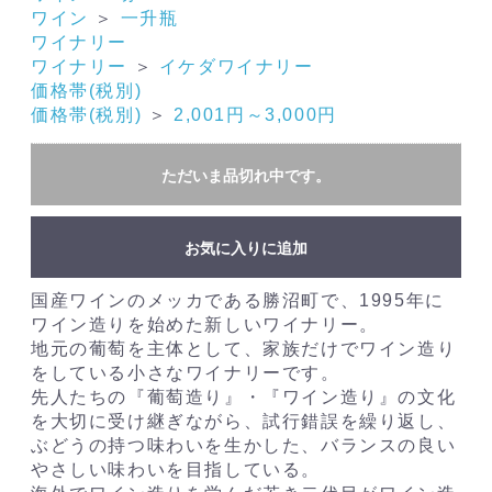
ワイン
＞
一升瓶
ワイナリー
ワイナリー
＞
イケダワイナリー
価格帯(税別)
価格帯(税別)
＞
2,001円～3,000円
ただいま品切れ中です。
お気に入りに追加
国産ワインのメッカである勝沼町で、1995年に
ワイン造りを始めた新しいワイナリー。
地元の葡萄を主体として、家族だけでワイン造り
をしている小さなワイナリーです。
先人たちの『葡萄造り』・『ワイン造り』の文化
を大切に受け継ぎながら、試行錯誤を繰り返し、
ぶどうの持つ味わいを生かした、バランスの良い
やさしい味わいを目指している。